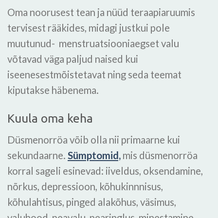
Oma noorusest tean ja nüüd teraapiaruumis
tervisest rääkides, midagi justkui pole
muutunud- menstruatsiooniaegset valu
võtavad väga paljud naised kui
iseenesestmõistetavat ning seda teemat
kiputakse häbenema.
Kuula oma keha
Düsmenorröa võib olla nii primaarne kui
sekundaarne.
Sümptomid,
mis düsmenorröa
korral sageli esinevad: iiveldus, oksendamine,
nõrkus, depressioon, kõhukinnnisus,
kõhulahtisus, pinged alakõhus, väsimus,
valuhood, peavalu, pearinglus, minestamine,