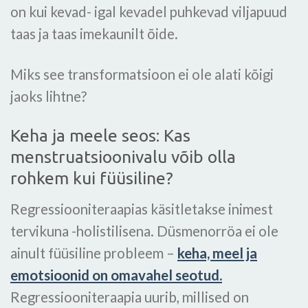
on kui kevad- igal kevadel puhkevad viljapuud
taas ja taas imekaunilt õide.
Miks see transformatsioon ei ole alati kõigi
jaoks lihtne?
Keha ja meele seos: Kas
menstruatsioonivalu võib olla
rohkem kui füüsiline?
Regressiooniteraapias käsitletakse inimest
tervikuna -holistilisena. Düsmenorröa ei ole
ainult füüsiline probleem –
keha, meel ja
emotsioonid on omavahel seotud.
Regressiooniteraapia uurib, millised on