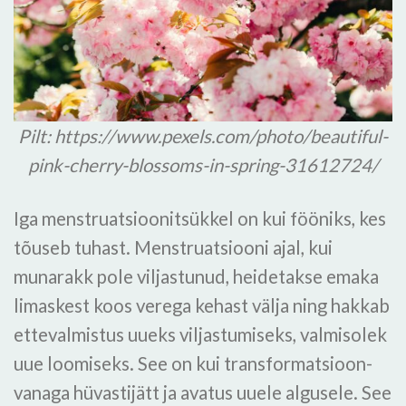
Pilt: https://www.pexels.com/photo/beautiful-
pink-cherry-blossoms-in-spring-31612724/
Iga menstruatsioonitsükkel on kui fööniks, kes
tõuseb tuhast. Menstruatsiooni ajal, kui
munarakk pole viljastunud, heidetakse emaka
limaskest koos verega kehast välja ning hakkab
ettevalmistus uueks viljastumiseks, valmisolek
uue loomiseks. See on kui transformatsioon-
vanaga hüvastijätt ja avatus uuele algusele. See