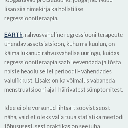
lisan siia nimekirja ka holistilise
regressiooniteraapia.
EARTh
, rahvusvaheline regressiooni terapeute
ühendav assotsiatsioon, kuhu ma kuulun, on
käima lükanud rahvusvahelise uuringu, kuidas
regressiooniteraapia saab leevendada ja tõsta
naiste heaolu sellel perioodil- vähendades
valulikkust. Lisaks on ka võimalus vabaneda
menstruatsiooni ajal häirivatest sümptomitest.
Idee ei ole võrsunud lihtsalt soovist seost
näha, vaid et oleks välja tuua statistika meetodi
tõhususest, sest praktikas on see juba