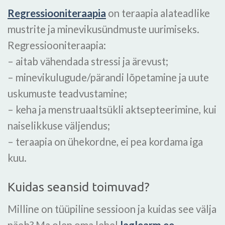
Regressiooniteraapia
on teraapia alateadlike
mustrite ja minevikusündmuste uurimiseks.
Regressiooniteraapia:
– aitab vähendada stressi ja ärevust;
– minevikulugude/pärandi lõpetamine ja uute
uskumuste teadvustamine;
– keha ja menstruaaltsükli aktsepteerimine, kui
naiselikkuse väljendus;
– teraapia on ühekordne, ei pea kordama iga
kuu.
Kuidas seansid toimuvad?
Milline on tüüpiline sessioon ja kuidas see välja