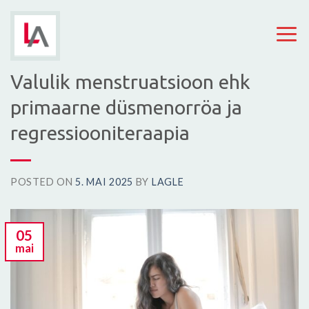
Skip
to
content
Valulik menstruatsioon ehk
primaarne düsmenorröa ja
regressiooniteraapia
POSTED ON
5. MAI 2025
BY
LAGLE
05
mai