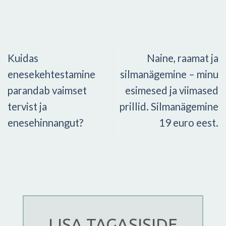
Kuidas
Naine, raamat ja
enesekehtestamine
silmanägemine – minu
parandab vaimset
esimesed ja viimased
tervist ja
prillid. Silmanägemine
enesehinnangut?
19 euro eest.
LISA TAGASISIDE