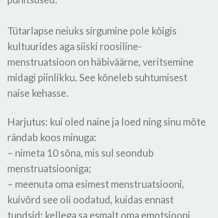
Tütarlapse neiuks sirgumine pole kõigis
kultuurides aga siiski roosiline-
menstruatsioon on häbiväärne, veritsemine
midagi piinlikku. See kõneleb suhtumisest
naise kehasse.
Harjutus: kui oled naine ja loed ning sinu mõte
rändab koos minuga:
– nimeta 10 sõna, mis sul seondub
menstruatsiooniga;
– meenuta oma esimest menstruatsiooni,
kuivõrd see oli oodatud, kuidas ennast
tundsid; kellega sa esmalt oma emotsiooni