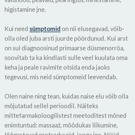
higistamine jne.
Kui need
sümptomid
on nii elusegavad, võib-
olla oled juba arsti juurde pöördunud. Kui arst
on sul diagnoosinud primaarse düsmenorröa,
soovitab ta ka kindlasti sulle veel kuulata oma
keha ja peale ravimite otsida enda jaoks
tegevusi, mis neid sümptomeid leevendab.
Olen naine ning tean, kuidas naise elu võib olla
mõjutatud sellel perioodil. Näiteks
mittefarmakoloogilistest meetoditest mõned
enimtuntud: massaaž, mõõdukas liikumine,
lõõgastavad protseduurid, jooga jne. Nüüd