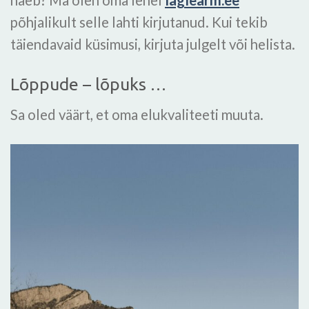
näeb? Ma olen oma lehel
laglearm.ee
põhjalikult selle lahti kirjutanud. Kui tekib
täiendavaid küsimusi, kirjuta julgelt või helista.
Lõppude – lõpuks …
Sa oled väärt, et oma elukvaliteeti muuta.