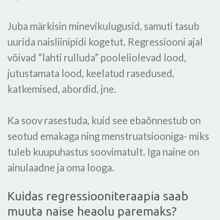
Juba märkisin minevikulugusid, samuti tasub
uurida naisliinipidi kogetut. Regressiooni ajal
võivad “lahti rulluda” pooleliolevad lood,
jutustamata lood, keelatud rasedused,
katkemised, abordid, jne.
Ka soov rasestuda, kuid see ebaõnnestub on
seotud emakaga ning menstruatsiooniga- miks
tuleb kuupuhastus soovimatult. Iga naine on
ainulaadne ja oma looga.
Kuidas regressiooniteraapia saab
muuta naise heaolu paremaks?