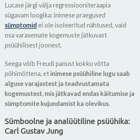
Lucase järgi välja regressiooniteraapia
sügavam loogika: inimese praegused
sümptomid
ei ole isoleeritud nähtused, vaid
osa varasemate kogemuste jätkuvast
psüühilisest joonest.
Seega võib Freudi panust kokku võtta
põhimõttena, et
inimese psüühiline lugu saab
alguse varajastest ja teadvustamata
kogemustest, mis jätkavad endas käitumise ja
sümptomite kujundamist ka olevikus.
Sümboolne ja analüütiline psüühika:
Carl Gustav Jung