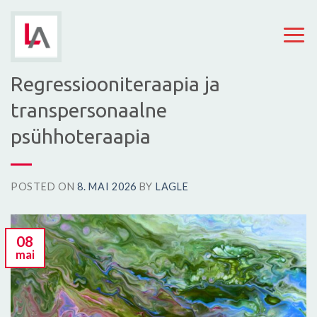
Skip
to
content
Regressiooniteraapia ja
transpersonaalne
psühhoteraapia
POSTED ON
8. MAI 2026
BY
LAGLE
08
mai