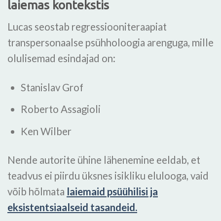
laiemas kontekstis
Lucas seostab regressiooniteraapiat
transpersonaalse psühholoogia arenguga, mille
olulisemad esindajad on:
Stanislav Grof
Roberto Assagioli
Ken Wilber
Nende autorite ühine lähenemine eeldab, et
teadvus ei piirdu üksnes isikliku elulooga, vaid
võib hõlmata
laiemaid psüühilisi ja
eksistentsiaalseid tasandeid.