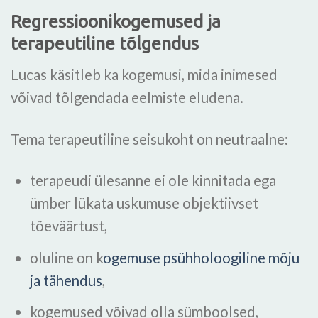
Regressioonikogemused ja
terapeutiline tõlgendus
Lucas käsitleb ka kogemusi, mida inimesed
võivad tõlgendada eelmiste eludena.
Tema terapeutiline seisukoht on neutraalne:
terapeudi ülesanne ei ole kinnitada ega
ümber lükata uskumuse objektiivset
tõeväärtust,
oluline on k
ogemuse psühholoogiline mõju
ja tähendus
,
kogemused võivad olla sümboolsed,