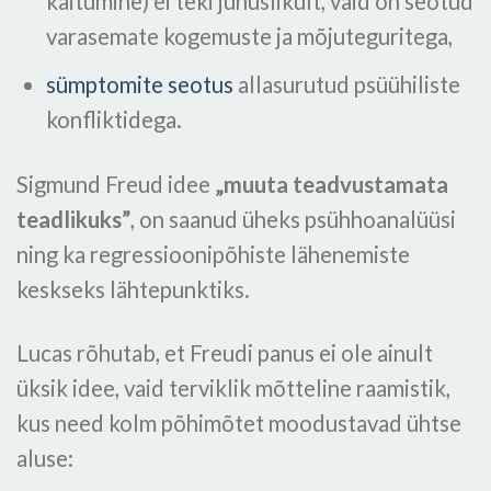
käitumine) ei teki juhuslikult, vaid on seotud
varasemate kogemuste ja mõjuteguritega,
sümptomite seotus
allasurutud psüühiliste
konfliktidega.
Sigmund Freud idee
„muuta teadvustamata
teadlikuks”
, on saanud üheks psühhoanalüüsi
ning ka regressioonipõhiste lähenemiste
keskseks lähtepunktiks.
Lucas rõhutab, et Freudi panus ei ole ainult
üksik idee, vaid terviklik mõtteline raamistik,
kus need kolm põhimõtet moodustavad ühtse
aluse: