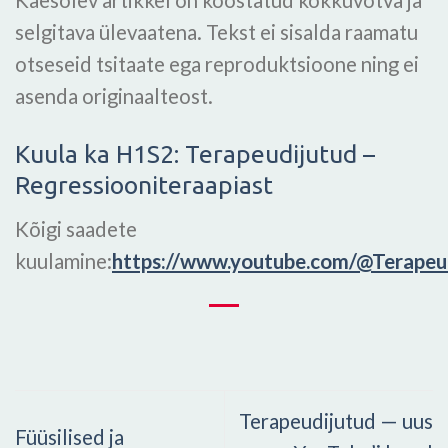
Käesolev artikkel on koostatud kokkuvõtva ja
selgitava ülevaatena. Tekst ei sisalda raamatu
otseseid tsitaate ega reproduktsioone ning ei
asenda originaalteost.
Kuula ka H1S2: Terapeudijutud –
Regressiooniteraapiast
Kõigi saadete
kuulamine:
https://www.youtube.com/@Terapeu
Terapeudijutud — uus
Füüsilised ja