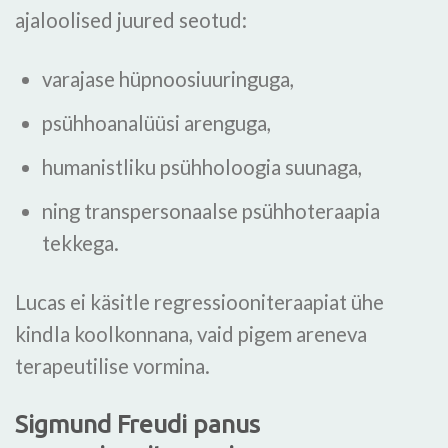
ajaloolised juured seotud:
varajase hüpnoosiuuringuga,
psühhoanalüüsi arenguga,
humanistliku psühholoogia suunaga,
ning transpersonaalse psühhoteraapia
tekkega.
Lucas ei käsitle regressiooniteraapiat ühe
kindla koolkonnana, vaid pigem areneva
terapeutilise vormina.
Sigmund Freudi panus