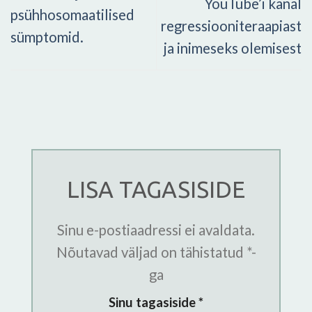
YouTube’i kanal
psühhosomaatilised
regressiooniteraapiast
sümptomid.
ja inimeseks olemisest
LISA TAGASISIDE
Sinu e-postiaadressi ei avaldata.
Nõutavad väljad on tähistatud
*
-
ga
Sinu tagasiside
*