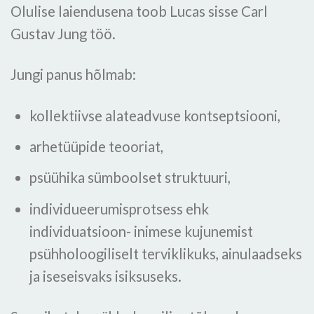
Olulise laiendusena toob Lucas sisse Carl
Gustav Jung töö.
Jungi panus hõlmab:
kollektiivse alateadvuse kontseptsiooni,
arhetüüpide teooriat,
psüühika sümboolset struktuuri,
individueerumisprotsess ehk
individuatsioon- inimese kujunemist
psühholoogiliselt terviklikuks, ainulaadseks
ja iseseisvaks isiksuseks.