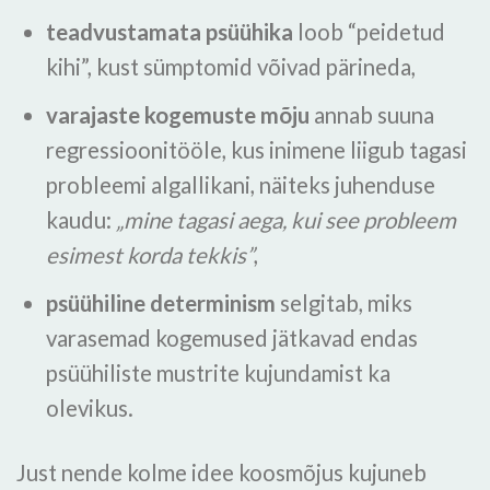
teadvustamata psüühika
loob “peidetud
kihi”, kust sümptomid võivad pärineda,
varajaste kogemuste mõju
annab suuna
regressioonitööle, kus inimene liigub tagasi
probleemi algallikani, näiteks juhenduse
kaudu:
„mine tagasi aega, kui see probleem
esimest korda tekkis”
,
psüühiline determinism
selgitab, miks
varasemad kogemused jätkavad endas
psüühiliste mustrite kujundamist ka
olevikus.
Just nende kolme idee koosmõjus kujuneb