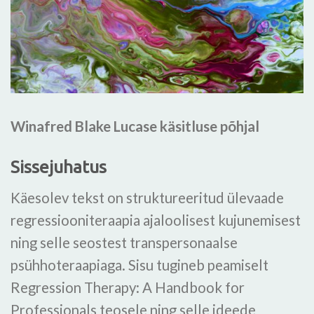
Winafred Blake Lucase käsitluse põhjal
Sissejuhatus
Käesolev tekst on struktureeritud ülevaade
regressiooniteraapia ajaloolisest kujunemisest
ning selle seostest transpersonaalse
psühhoteraapiaga. Sisu tugineb peamiselt
Regression Therapy: A Handbook for
Professionals teosele ning selle ideede