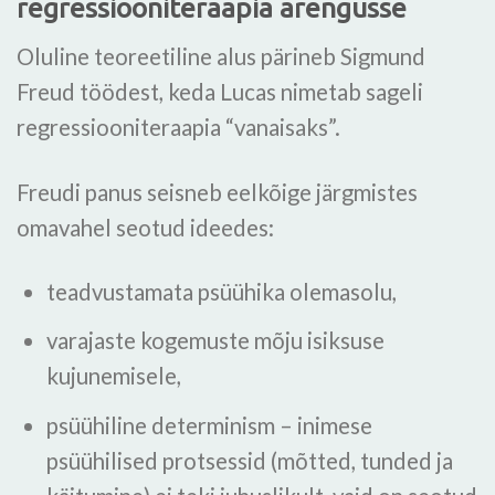
regressiooniteraapia arengusse
Oluline teoreetiline alus pärineb Sigmund
Freud töödest, keda Lucas nimetab sageli
regressiooniteraapia “vanaisaks”.
Freudi panus seisneb eelkõige järgmistes
omavahel seotud ideedes:
teadvustamata psüühika olemasolu,
varajaste kogemuste mõju isiksuse
kujunemisele,
psüühiline determinism – inimese
psüühilised protsessid (mõtted, tunded ja