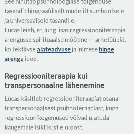
See nihutab psühholoogilise tõlgenduse
tasandit biograafiliselt mudelilt sümboolsele
ja universaalsele tasandile.
Lucas leiab, et Jung lisas regressiooniteraapia
arengusse spirituaalse mõõtme — arhetüübid,
kollektiivse
alateadvuse
ja inimese
hinge
arengu
idee.
Regressiooniteraapia kui
transpersonaalne lähenemine
Lucas käsitleb regressiooniteraapiat osana
transpersonaalsest psühhoteraapiast, kuna
regressioonikogemused võivad ulatuda
kaugemale isiklikust eluloost.