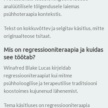
analüütilisele tõlgendusele laiemas
psühhoteraapia kontekstis.
Tekst on kokkuvõttev ja selgitav käsitlus, mitte
originaalteose tsitaat.
Mis on regressiooniteraapia ja kuidas
see töötab?
Winafred Blake Lucas kirjeldab
regressiooniteraapiat kui mitme
psühholoogilise ja terapeutilise traditsiooni
koostoimes kujunenud lähenemist.
Tema käsitluses on regressiooniteraapia