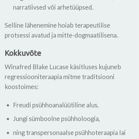
narratiivsed või arhetüüpsed.
Selline lähenemine hoiab terapeutilise
protsessi avatud ja mitte-dogmaatilisena.
Kokkuvõte
Winafred Blake Lucase käsitluses kujuneb
regressiooniteraapia mitme traditsiooni
koostoimes:
Freudi psühhoanalüütiline alus,
Jungi sümboolne psühholoogia,
ning transpersonaalse psühhoteraapia lai