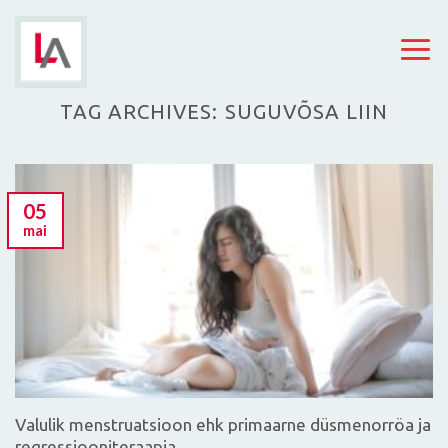
Skip
to
content
TAG ARCHIVES:
SUGUVÕSA LIIN
05
mai
Valulik menstruatsioon ehk primaarne düsmenorröa ja
regressiooniteraapia