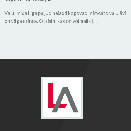
Valu, mida liiga paljud naised kogevad Inimeste valulävi
on väga erinev. Otsisin, kas on võimalik [...]