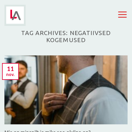
Skip
to
content
TAG ARCHIVES:
NEGATIIVSED
KOGEMUSED
11
nov.