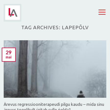
Skip
to
content
TAG ARCHIVES:
LAPEPÕLV
29
mai
Ärevus regressiooniterapeudi pilgu kaudu – mida sinu
ärevus tegelikult üritab sulle öelda?