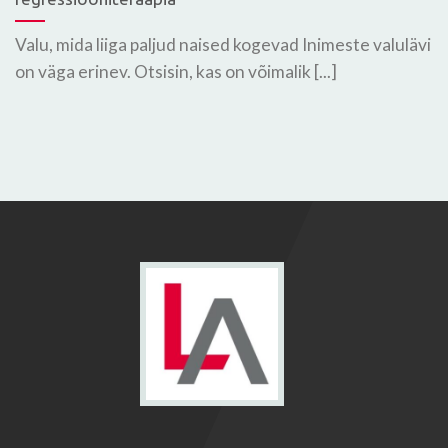
Valu, mida liiga paljud naised kogevad Inimeste valulävi
on väga erinev. Otsisin, kas on võimalik [...]