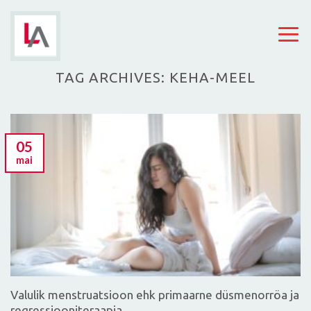
Skip
to
content
TAG ARCHIVES:
KEHA-MEEL
05
mai
Valulik menstruatsioon ehk primaarne düsmenorröa ja
regressiooniteraapia