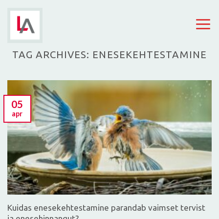
Skip
to
content
TAG ARCHIVES:
ENESEKEHTESTAMINE
05
apr
Kuidas enesekehtestamine parandab vaimset tervist
ja enesehinnangut?