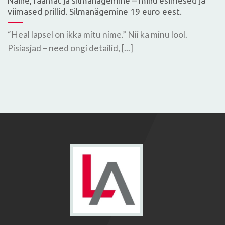
Naine, raamat ja silmanägemine – minu esimesed ja
viimased prillid. Silmanägemine 19 euro eest.
“Heal lapsel on ikka mitu nime.” Nii ka minu lool.
Pisiasjad – need ongi detailid, [...]